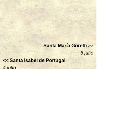
Santa María Goretti
>>
6 julio
<< Santa Isabel de Portugal
4 julio
enseña los Santos del dia:
ver santos
Hoy es venerado:
Santo Domingo de Guzmán
Sacerdote y fundador de los Predicadores
mas santos hoy