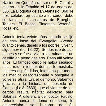
Nacido en Quemán (al sur de El Cairo) y
muerto en la Tebaida el 17 de enero del
356. La Biografía de san Atanasio (360) le
hizo célebre; en cuanto a su cerdo, debe
su fama a los cuadros de Brueghel,
Teniers, El Bosco, Tintoretto, Veronés,
Rosa, etc.
Antonio tenía veinte años cuando se fijó
en esta frase del Evangelio: «Vende
cuanto tienes, dáselo a los pobres, y ven y
sígueme» (Lc, 18, 22). Se deshizo de sus
bienes y se fue a vivir a las ruinas de un
castillo en pleno desierto. Pasó allí veinte
años. El famoso cerdo le había seguido:
hacía ruido mientras dormía, le mostraba
mujeres espléndidas, intentaba por todos
los medios descorazonarle y obligarle a
volverse atrás. Era el demonio. Sabemos
gracias a la historia del poseído de
Gerasa (Lc 8, 2633), que el vientre de los
cerdos resulta hábitat delicioso para
Satanás. A diferencia del doctor Fausto,
Antonio nunca le tomó en serio; le
despreciaba, se burlaba de él,