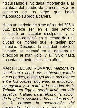
ridiculizándole. No daba importancia a las
palabras del «padre de la mentira», a los
consejos de un torpe que había
malogrado su propia carrera.
Hubo un período de siete años, del 305 al
312, parece ser, en el que Antonio
consintió en aceptar discípulos, y su
castillo se convirtió en el centro de una
ciudad de monjes que le tenían por
maestro. Después la soledad volvió a
llamarle, se adentró en el desierto en
dirección al mar Rojo, y allí vivió hasta
una edad superior a los cien años.
MARTIROLOGIO ROMANO.
Memoria de
san Antonio, abad, que, habiendo perdido
a sus padres, distribuyó todos sus bienes
entre los pobres siguiendo la indicación
evangélica y se retiró a la soledad de la
Tebaida, en Egipto, donde llevó una vida
ascética. Trabajó para reforzar la acción
de la Iglesia, sostuvo a los confesores de
la fe durante la persecución del
emperador Diocleciano y apoyó a san