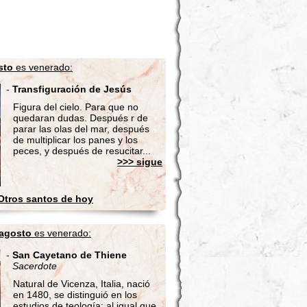
sto
es venerado:
-
Transfiguración de Jesús
Figura del cielo. Para que no
quedaran dudas. Después r de
parar las olas del mar, después
de multiplicar los panes y los
peces, y después de resucitar...
>>> sigue
Otros santos de hoy
 agosto
es venerado:
-
San Cayetano de Thiene
Sacerdote
Natural de Vicenza, Italia, nació
en 1480, se distinguió en los
estudios de teología; al igual que