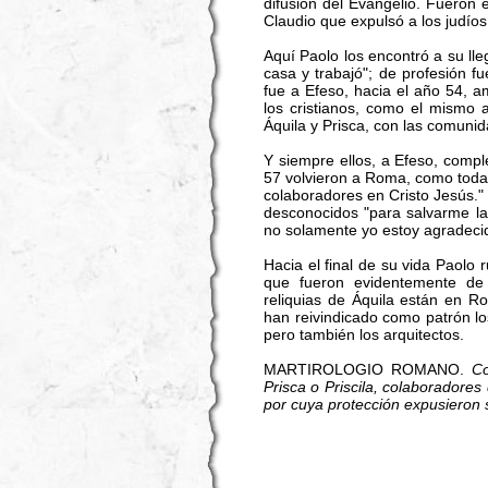
difusión del Evangelio. Fueron
Claudio que expulsó a los judíos
Aquí Paolo los encontró a su lle
casa y trabajó"; de profesión f
fue a Efeso, hacia el año 54, 
los cristianos, como el mismo 
Áquila y Prisca, con las comunid
Y siempre ellos, a Efeso, comple
57 volvieron a Roma, como todaví
colaboradores en Cristo Jesús."
desconocidos "para salvarme la 
no solamente yo estoy agradecido
Hacia el final de su vida Paolo 
que fueron evidentemente de
reliquias de Áquila están en R
han reivindicado como patrón los
pero también los arquitectos.
MARTIROLOGIO ROMANO.
Co
Prisca o Priscila, colaboradores
por cuya protección expusieron 