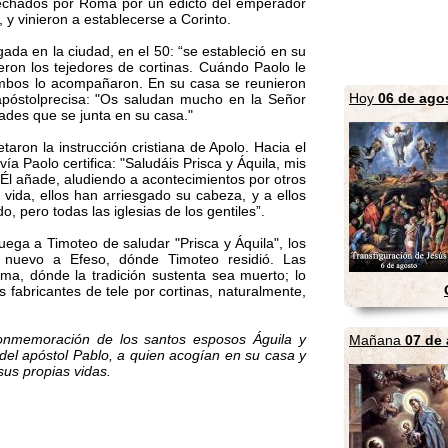
 echados por Roma por un edicto del emperador
, y vinieron a establecerse a Corinto.
gada en la ciudad, en el 50: “se estableció en su
ueron los tejedores de cortinas. Cuándo Paolo le
ambos lo acompañaron. En su casa se reunieron
Hoy
06 de ago
apóstolprecisa: "Os saludan mucho en la Señor
ades que se junta en su casa."
taron la instrucción cristiana de Apolo. Hacia el
a Paolo certifica: "Saludáis Prisca y Áquila, mis
 Él añade, aludiendo a acontecimientos por otros
vida, ellos han arriesgado su cabeza, y a ellos
, pero todas las iglesias de los gentiles”.
ruega a Timoteo de saludar "Prisca y Áquila", los
 nuevo a Efeso, dónde Timoteo residió. Las
oma, dónde la tradición sustenta sea muerto; lo
 fabricantes de tele por cortinas, naturalmente,
nmemoración de los santos esposos Águila y
Mañana
07 de
 del apóstol Pablo, a quien acogían en su casa y
sus propias vidas.