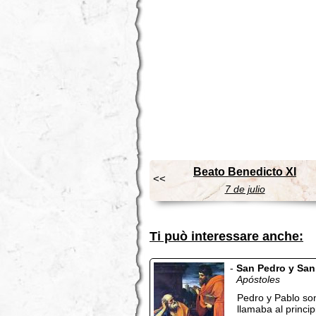
Beato Benedicto XI
<<
7 de julio
Ti può interessare anche:
-
San Pedro y San
Apóstoles
Pedro y Pablo son
llamaba al princ