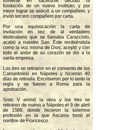
volverse en sacerdote decidió la
fundación de un nuevo instituto; y por
mejor lograr se asociò a un compañero, y
invitó tercero compañero por carta.
Por una equivocación la carta de
invitación en vez de al verdadero
destinatario que se llamaba Caracciolo,
acabò a nuestro San. Éste recibiéndola
como la voz misma de Dios, aceptó y con
todo el ardor de su corazón se dio a la
santa empresa.
Los tres se retiraron en el convento de los
Camaldolesi en Nápoles y hicieron 40
días de retirada. Escribieron por lo tanto la
regla y se fueron a Roma para la
aprobación.
Sisto V animó la obra y los tres se
retiraron de nuevo a Nápoles el 9 de abril
de 1589, donde hicieron la solemne
profesión en la que Ascanio tomò el
nombre de Francesco.