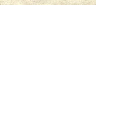
San Bonifacio
>>
5 junio
<< San Carlos Lwanga y 12
compañeros
3 junio
enseña los Santos del dia:
ver santos
Hoy es venerado:
Santa Teresa Benedicta de la Cruz