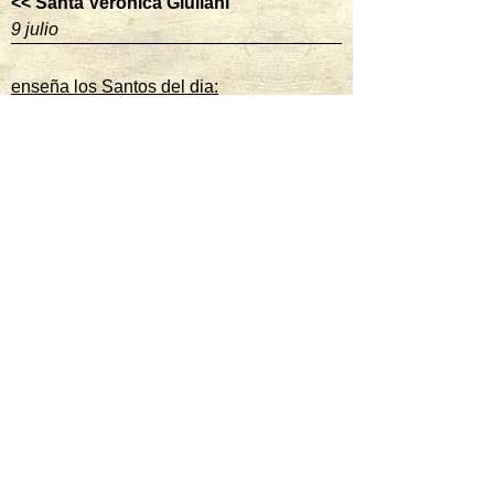
<< Santa Verónica Giuliani
9 julio
enseña los Santos del dia:
ver santos
Hoy es venerado:
Santa Teresa Benedicta de la Cruz
Mártir
mas santos hoy
Mañana es venerado:
San Lorenzo
Diácono y mártir
mas santos del mañana
Sigue al santo del dia: