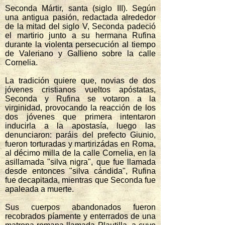
Seconda Mártir, santa (siglo III). Según
una antigua pasión, redactada alrededor
de la mitad del siglo V, Seconda padeció
el martirio junto a su hermana Rufina
durante la violenta persecución al tiempo
de Valeriano y Gallieno sobre la calle
Cornelia.
La tradición quiere que, novias de dos
jóvenes cristianos vueltos apóstatas,
Seconda y Rufina se votaron a la
virginidad, provocando la reacción de los
dos jóvenes que primera intentaron
inducirla a la apostasía, luego las
denunciaron: paráis del prefecto Giunio,
fueron torturadas y martirizádas en Roma,
al décimo milla de la calle Cornelia, en la
asillamada "silva nigra", que fue llamada
desde entonces "silva cándida", Rufina
fue decapitada, mientras que Seconda fue
apaleada a muerte.
Sus cuerpos abandonados fueron
recobrados píamente y enterrados de una