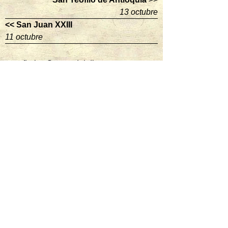
13 octubre
<< San Juan XXIII
11 octubre
enseña los Santos del dia:
ver santos
Hoy es venerado:
Santa Teresa Benedicta de la Cruz
Mártir
mas santos hoy
Mañana es venerado:
San Lorenzo
Diácono y mártir
mas santos del mañana
Sigue al santo del dia: