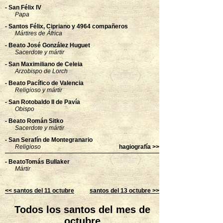
- San Félix IV
Papa
- Santos Félix, Cipriano y 4964 compañeros
Mártires de África
- Beato José González Huguet
Sacerdote y mártir
- San Maximiliano de Celeia
Arzobispo de Lorch
- Beato Pacífico de Valencia
Religioso y mártir
- San Rotobaldo II de Pavía
Obispo
- Beato Román Sitko
Sacerdote y mártir
- San Serafín de Montegranario
Religioso
hagiografía >>
- BeatoTomás Bullaker
Mártir
<< santos del 11 octubre
santos del 13 octubre >>
Todos los santos del mes de
octubre