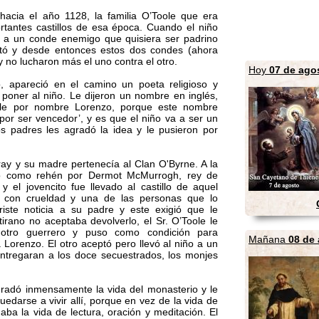
hacia el año 1128, la familia O’Toole que era
tantes castillos de esa época. Cuando el niño
e a un conde enemigo que quisiera ser padrino
eptó y desde entonces estos dos condes (ahora
 no lucharon más el uno contra el otro.
Hoy
07 de ago
o, apareció en el camino un poeta religioso y
poner al niño. Le dijeron un nombre en inglés,
nle por nombre Lorenzo, porque este nombre
 por ser vencedor’, y es que el niño va a ser un
os padres les agradó la idea y le pusieron por
ray y su madre pertenecía al Clan O'Byrne. A la
do como rehén por Dermot McMurrogh, rey de
 y el jovencito fue llevado al castillo de aquel
do con crueldad y una de las personas que lo
riste noticia a su padre y este exigió que le
tirano no aceptaba devolverlo, el Sr. O’Toole le
 otro guerrero y puso como condición para
Mañana
08 de
 Lorenzo. El otro aceptó pero llevó al niño a un
ntregaran a los doce secuestrados, los monjes
agradó inmensamente la vida del monasterio y le
uedarse a vivir allí, porque en vez de la vida de
daba la vida de lectura, oración y meditación. El