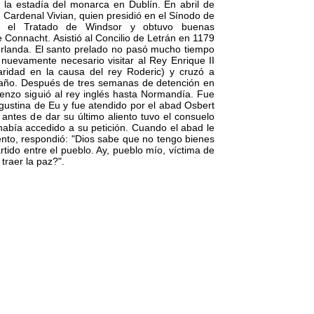
e la estadía del monarca en Dublín. En abril de
 Cardenal Vivian, quien presidió en el Sínodo de
te el Tratado de Windsor y obtuvo buenas
 Connacht. Asistió al Concilio de Letrán en 1179
rlanda. El santo prelado no pasó mucho tiempo
nuevamente necesario visitar al Rey Enrique II
aridad en la causa del rey Roderic) y cruzó a
 año. Después de tres semanas de detención en
enzo siguió al rey inglés hasta Normandía. Fue
gustina de Eu y fue atendido por el abad Osbert
 antes de dar su último aliento tuvo el consuelo
había accedido a su petición. Cuando el abad le
ento, respondió: "Dios sabe que no tengo bienes
rtido entre el pueblo. Ay, pueblo mío, víctima de
traer la paz?".