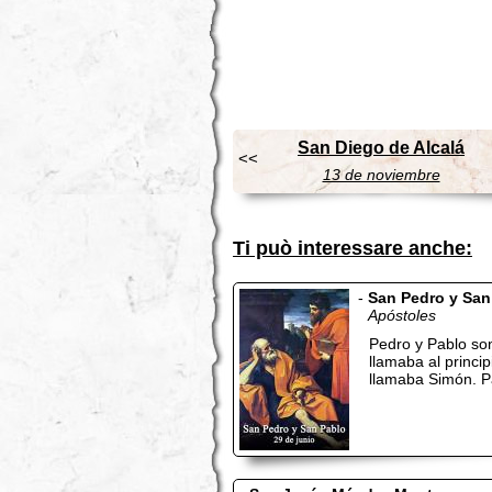
San Diego de Alcalá
<<
13 de noviembre
Ti può interessare anche:
-
San Pedro y San
Apóstoles
Pedro y Pablo son
llamaba al princ
llamaba Simón. Pa