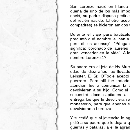
San Lorenzo nació en Irlanda 
dueña de uno de los más impor
nació, su padre dispuso pedirl
del recién nacido. El otro ac
compadres) se hicieron amigos y
Durante el viaje para bautizal
preguntó qué nombre le iban a 
pero él les aconsejó: "Pónga
significa: ‘coronado de laureles
gran vencedor en la vida". A l
nombre Lorenzo.1?
Su padre era el jefe de Hy Mur
edad de diez años fue lleva
Leinster. El Sr. O’Toole aceptó
guerrero. Pero allí fue trata
atendían fue a comunicar la t
devolvieran a su hijo. Como el 
secuestró doce capitanes al
entregarlos que le devolvieran a
monasterio, para que apenas e
devolvieran a Lorenzo.
Y sucedió que al jovencito le 
pidió a su padre que lo dejara q
guerras y batallas, a él le agra