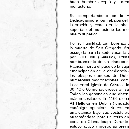
buen hombre aceptó y Loren
monasterio.
Su comportamiento en la vi
Dedicadísimo a los trabajos del
la oración y exacto en la obe
superior del monasterio los m
nuevo superior.
Por su humildad, San Lorenzo d
la muerte de San Gregorio, Ar
escogido para la sede vacante y
por Gilla Isu (Gelasio), Pri
nombramiento de un irlandés n
Patricio marca el paso de la sup
emancipación de la obediencia 
los obispos daneses de Dublí
numerosas modificaciones, come
la catedral Iglesia de Cristo a
30, 40 o 60 menesterosos en su 
Todas las ganancias que obten
más necesitados En 1166 dio su
All Hallows en Dublín (funda
canónigos agustinos. No conten
una camisa bajo sus vestiduras
ausentándose para un retiro an
cerca de Glendalough. Durante 
estuvo activo y mostró su previ