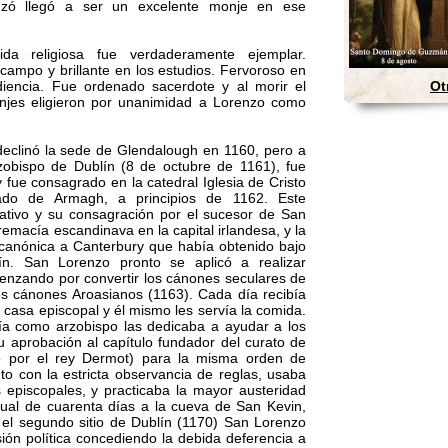
zó llegó a ser un excelente monje en ese
da religiosa fue verdaderamente ejemplar.
 campo y brillante en los estudios. Fervoroso en
diencia. Fue ordenado sacerdote y al morir el
Ot
onjes eligieron por unanimidad a Lorenzo como
eclinó la sede de Glendalough en 1160, pero a
zobispo de Dublín (8 de octubre de 1161), fue
 fue consagrado en la catedral Iglesia de Cristo
mado de Armagh, a principios de 1162. Este
ativo y su consagración por el sucesor de San
remacía escandinava en la capital irlandesa, y la
canónica a Canterbury que había obtenido bajo
n. San Lorenzo pronto se aplicó a realizar
nzando por convertir los cánones seculares de
 los cánones Aroasianos (1163). Cada día recibía
casa episcopal y él mismo les servía la comida.
ía como arzobispo las dedicaba a ayudar a los
 aprobación al capítulo fundador del curato de
do por el rey Dermot) para la misma orden de
to con la estricta observancia de reglas, usaba
 episcopales, y practicaba la mayor austeridad
ual de cuarenta días a la cueva de San Kevin,
el segundo sitio de Dublín (1170) San Lorenzo
sión política concediendo la debida deferencia a