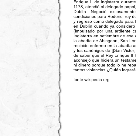
Enrique II de Inglaterra durant
1178, atendió al delegado papal,
Dublín. Negoció exitosamen
condiciones para Roderic, rey de
y regresó como delegado para I
en Dublín cuando ya consideró 
(impulsado por una ardiente c
Inglaterra en setiembre de ese
la abadía de Abingdon, San Lor
recibido enfermo en la abadía a
y los canónigos de [[San Victor;
de saber que el Rey Enrique II 
aconsejó que hiciera un testam
ni dinero porque todo lo he repa
tantas violencias ¿Quién logrará 
fonte:wikipedia.org