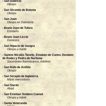
- San Dubricio
Obispo
- San Gicondo de Bolonia
Obispo
- San Juan
Obispo en Dalmacia
- Beato Juan de Tufara
Ermitaño
- Beato Juan Liccio
Dominico
- San Hipacio de Gangra
Obispo y mártir
- Santos Nicolás Tavelic, Estaban de Cuneo, Deodato
de Rodez y Pedro de Narbona
Sacerdotes franciscanos, mártires
- San Rufo de Aviñón
Obispo
- San Serapio de Inglaterra
Mártir mercedario
- San Siardo
Abad
- San Esteban Teodoro Cuenot
Obispo y mártir
- Santa Veneranda