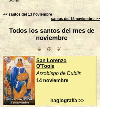
Mártir
<< santos del 13 noviembre
santos del 15 noviembre >>
Todos los santos del mes de
noviembre
❦ ✠ ❦
San Lorenzo
San Alberto Mag
O'Toole
Obispo y doctor de
Arzobispo de Dublín
Iglesia
14 noviembre
15 noviembre
hagiografía >>
14 / 30
enseña los Santos del dia: