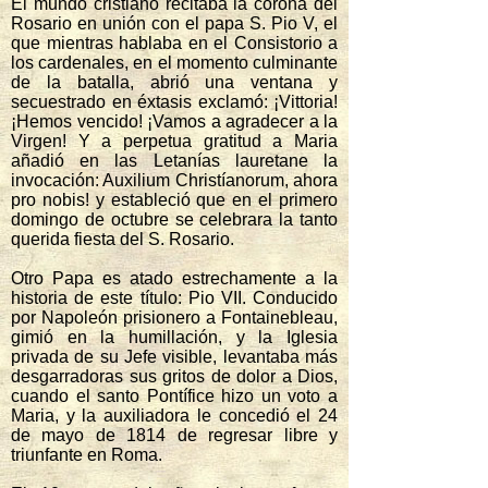
El mundo cristiano recitaba la corona del
Rosario en unión con el papa S. Pio V, el
que mientras hablaba en el Consistorio a
los cardenales, en el momento culminante
de la batalla, abrió una ventana y
secuestrado en éxtasis exclamó: ¡Vittoria!
¡Hemos vencido! ¡Vamos a agradecer a la
Virgen! Y a perpetua gratitud a Maria
añadió en las Letanías lauretane la
invocación: Auxilium Christíanorum, ahora
pro nobis! y estableció que en el primero
domingo de octubre se celebrara la tanto
querida fiesta del S. Rosario.
Otro Papa es atado estrechamente a la
historia de este título: Pio VII. Conducido
por Napoleón prisionero a Fontainebleau,
gimió en la humillación, y la Iglesia
privada de su Jefe visible, levantaba más
desgarradoras sus gritos de dolor a Dios,
cuando el santo Pontífice hizo un voto a
Maria, y la auxiliadora le concedió el 24
de mayo de 1814 de regresar libre y
triunfante en Roma.