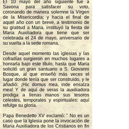
El 10 mayo del año siguiente fue a
Savona para satisfacer su voto,
coronando de manera solemne la Virgen
de la Misericordia; y hacia el final de
aquel año con un breve, a testimonio de
su gratitud a Maria, instituyó la fiesta de
Maria Auxiliadora que tiene que ser
celebrada el 24 de mayo, aniversario de
su vuelta a la sede romana.
Desde aquel momento las iglesias y las
cofradías surgieron en muchos lugares a
honrarla bajo este título, hasta que Maria
solicitó un gran santuario a S. Giovanni
Bosque, al que enseñò más veces el
lugar donde tenìa que ser construido, y le
añadió: ¡Hic domus mea, inde ensalza
mea! Y de aquí de veras la auxiliadora
prodiga a llenas manos sus tesoros
celestes, temporales y espirituales: aquí
refulge su gloria.
Papa Benedetto XV exclamó: " No es un
caso que la Iglesia pone la invocación de
Maria Auxiliadora de los Cristianos en fin