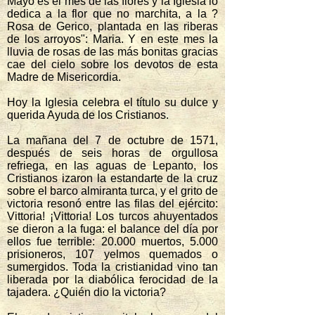
Mayo es el mes de las flores y la Iglesia lo
dedica a la flor que no marchita, a la ?
Rosa de Gerico, plantada en las riberas
de los arroyos": Maria. Y en este mes la
lluvia de rosas de las más bonitas gracias
cae del cielo sobre los devotos de esta
Madre de Misericordia.
Hoy la Iglesia celebra el título su dulce y
querida Ayuda de los Cristianos.
La mañana del 7 de octubre de 1571,
después de seis horas de orgullosa
refriega, en las aguas de Lepanto, los
Cristianos izaron la estandarte de la cruz
sobre el barco almiranta turca, y el grito de
victoria resonó entre las filas del ejército:
Vittoria! ¡Vittoria! Los turcos ahuyentados
se dieron a la fuga: el balance del día por
ellos fue terrible: 20.000 muertos, 5.000
prisioneros, 107 yelmos quemados o
sumergidos. Toda la cristianidad vino tan
liberada por la diabólica ferocidad de la
tajadera. ¿Quién dio la victoria?