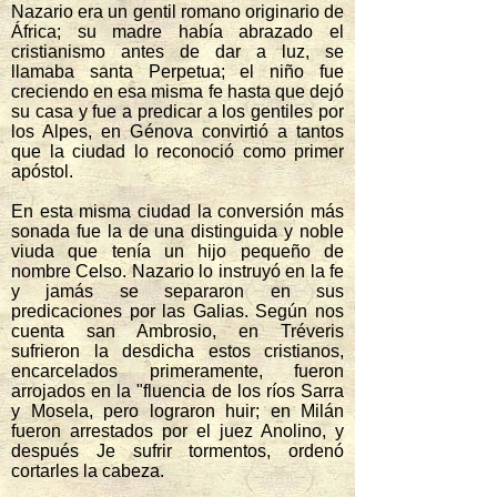
Nazario era un gentil romano originario de
África; su madre había abrazado el
cristianismo antes de dar a luz, se
llamaba santa Perpetua; el niño fue
creciendo en esa misma fe hasta que dejó
su casa y fue a predicar a los gentiles por
los Alpes, en Génova convirtió a tantos
que la ciudad lo reconoció como primer
apóstol.
En esta misma ciudad la conversión más
sonada fue la de una distinguida y noble
viuda que tenía un hijo pequeño de
nombre Celso. Nazario lo instruyó en la fe
y jamás se separaron en sus
predicaciones por las Galias. Según nos
cuenta san Ambrosio, en Tréveris
sufrieron la desdicha estos cristianos,
encarcelados primeramente, fueron
arrojados en la "fluencia de los ríos Sarra
y Mosela, pero lograron huir; en Milán
fueron arrestados por el juez Anolino, y
después Je sufrir tormentos, ordenó
cortarles la cabeza.