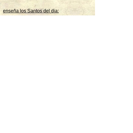
enseña los Santos del dia:
ver santos
Hoy es venerado:
Transfiguración de Jesús
mas santos hoy
Mañana es venerado:
San Cayetano de Thiene
Sacerdote
mas santos del mañana
Sigue al santo del dia: