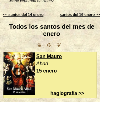
Mártir venerada en Rodez
<< santos del 14 enero
santos del 16 enero >>
Todos los santos del mes de
enero
❦ ✠ ❦
San Mauro
San Marcelo I
Abad
Papa
15 enero
16 enero
hagiografía >>
15 / 31
enseña los Santos del dia:
ver santos