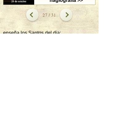
hagiografía >>
27 / 31
enseña los Santos del dia:
ver santos
Hoy es venerado:
Transfiguración de Jesús
mas santos hoy
Mañana es venerado:
San Cayetano de Thiene
Sacerdote
mas santos del mañana
Sigue al santo del dia: