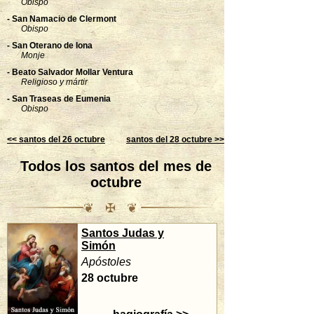
Obispo
- San Namacio de Clermont
Obispo
- San Oterano de Iona
Monje
- Beato Salvador Mollar Ventura
Religioso y mártir
- San Traseas de Eumenia
Obispo
<< santos del 26 octubre
santos del 28 octubre >>
Todos los santos del mes de
octubre
❦ ✠ ❦
Santos Judas y
Chiara Badano
Simón
Laica
Apóstoles
29 octubre
28 octubre