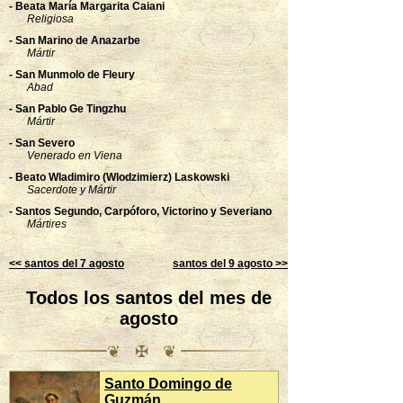
- Beata María Margarita Caiani
Religiosa
- San Marino de Anazarbe
Mártir
- San Munmolo de Fleury
Abad
- San Pablo Ge Tingzhu
Mártir
- San Severo
Venerado en Viena
- Beato Wladimiro (Wlodzimierz) Laskowski
Sacerdote y Mártir
- Santos Segundo, Carpóforo, Victorino y Severiano
Mártires
<< santos del 7 agosto
santos del 9 agosto >>
Todos los santos del mes de
agosto
❦ ✠ ❦
Santo Domingo de
Santa Teresa
Guzmán
Benedicta de la