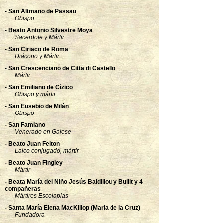
- San Altmano de Passau
Obispo
- Beato Antonio Silvestre Moya
Sacerdote y Mártir
- San Ciriaco de Roma
Diácono y Mártir
- San Crescenciano de Citta di Castello
Mártir
- San Emiliano de Cízico
Obispo y mártir
- San Eusebio de Milán
Obispo
- San Famiano
Venerado en Galese
- Beato Juan Felton
Laico conjugado, mártir
- Beato Juan Fingley
Mártir
- Beata María del Niño Jesús Baldillou y Bullit y 4
compañeras
Mártires Escolapias
- Santa María Elena MacKillop (Maria de la Cruz)
Fundadora